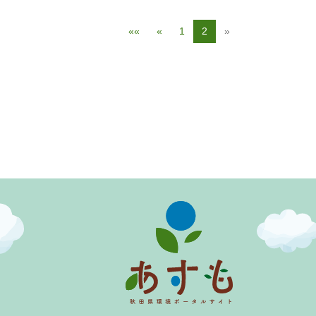
««
«
1
2
»