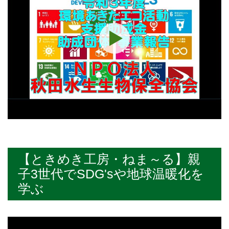
【ときめき工房・ねま～る】親
子3世代でSDG'sや地球温暖化を
学ぶ