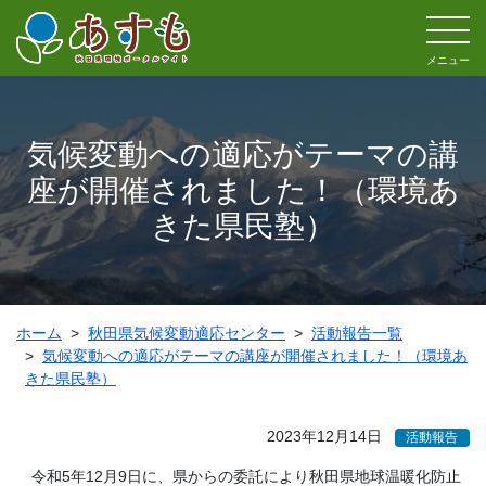
メニュー
気候変動への適応がテーマの講
座が開催されました！（環境あ
きた県民塾）
ホーム
秋田県気候変動適応センター
活動報告一覧
気候変動への適応がテーマの講座が開催されました！（環境あ
きた県民塾）
2023年12月14日
活動報告
令和5年12月9日に、県からの委託により秋田県地球温暖化防止