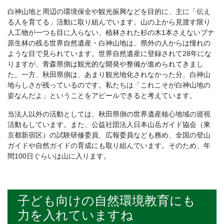
白神山地と周辺の環境保全や観光振興などを目的に、主に「伝え
る人を育てる」活動に取り組んでいます。山の上から見渡す限り
人工物が一つも目に入らない、植林された杉の木1本さえないブナ
原生林の残る世界自然遺産・白神山地は、県外の人からは憧れの
ような目で見られています。世界自然遺産に登録されて28年にな
りますが、青森県側は観光的な開発や整備が進められてきまし
た。一方、秋田県側は、あまり観光地化されなかった分、白神山
地らしさが残っているのです。私たちは「これこそが白神山地の
姿なんだよ」ということをアピールできると考えています。
当法人以外の活動としては、秋田県側の世界遺産核心地域の巡視
活動もしています。また、公益社団法人日本山岳ガイド協会（東
京都新宿区）の試験研修委員、広報委員なども務め、全国の登山
ガイドや自然ガイドの育成にも取り組んでいます。そのため、年
間100日ぐらいは山に入ります。
子ども向けの自然環境教育にも
力を入れていますね