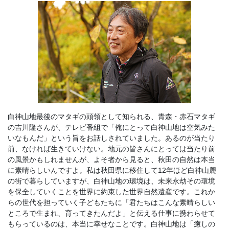
白神山地最後のマタギの頭領として知られる、青森・赤石マタギ
の吉川隆さんが、テレビ番組で「俺にとって白神山地は空気みた
いなもんだ」という旨をお話しされていました。あるのが当たり
前、なければ生きていけない。地元の皆さんにとっては当たり前
の風景かもしれませんが、よそ者から見ると、秋田の自然は本当
に素晴らしいんですよ。私は秋田県に移住して12年ほど白神山麓
の街で暮らしていますが、白神山地の環境は、未来永劫その環境
を保全していくことを世界に約束した世界自然遺産です。これか
らの世代を担っていく子どもたちに「君たちはこんな素晴らしい
ところで生まれ、育ってきたんだよ」と伝える仕事に携わらせて
もらっているのは、本当に幸せなことです。白神山地は「癒しの