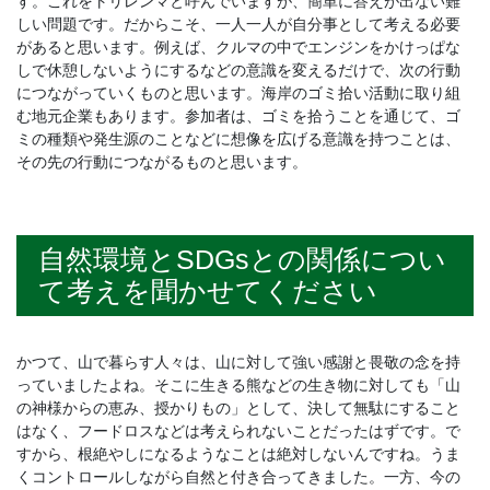
す。これをトリレンマと呼んでいますが、簡単に答えが出ない難
しい問題です。だからこそ、一人一人が自分事として考える必要
があると思います。例えば、クルマの中でエンジンをかけっぱな
しで休憩しないようにするなどの意識を変えるだけで、次の行動
につながっていくものと思います。海岸のゴミ拾い活動に取り組
む地元企業もあります。参加者は、ゴミを拾うことを通じて、ゴ
ミの種類や発生源のことなどに想像を広げる意識を持つことは、
その先の行動につながるものと思います。
自然環境とSDGsとの関係につい
て考えを聞かせてください
かつて、山で暮らす人々は、山に対して強い感謝と畏敬の念を持
っていましたよね。そこに生きる熊などの生き物に対しても「山
の神様からの恵み、授かりもの」として、決して無駄にすること
はなく、フードロスなどは考えられないことだったはずです。で
すから、根絶やしになるようなことは絶対しないんですね。うま
くコントロールしながら自然と付き合ってきました。一方、今の