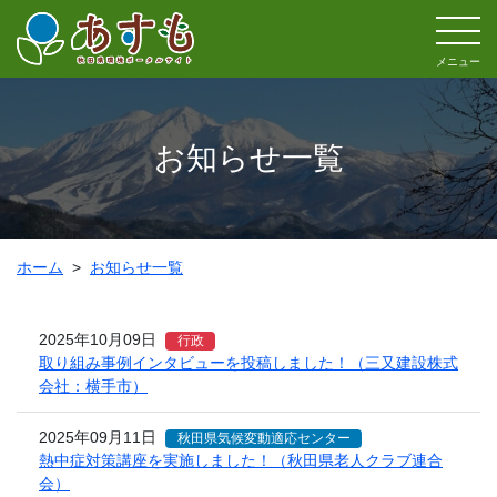
メニュー
お知らせ一覧
ホーム
お知らせ一覧
2025年10月09日
行政
取り組み事例インタビューを投稿しました！（三又建設株式
会社：横手市）
2025年09月11日
秋田県気候変動適応センター
熱中症対策講座を実施しました！（秋田県老人クラブ連合
会）