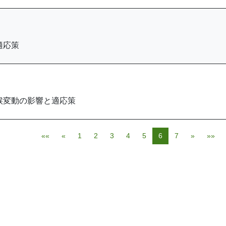
適応策
候変動の影響と適応策
««
«
1
2
3
4
5
6
7
»
»»